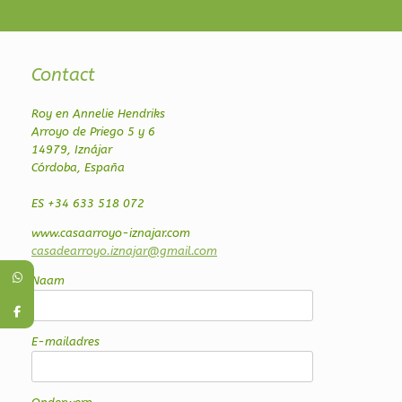
Contact
Roy en Annelie Hendriks
Arroyo de Priego 5 y 6
14979, Iznájar
Córdoba, España
ES +34 633 518 072
www.casaarroyo-iznajar.com
casadearroyo.iznajar@gmail.com
Naam
E-mailadres